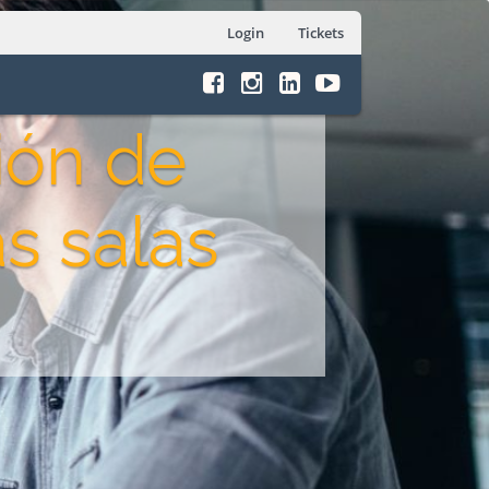
Login
Tickets
ción de
s salas