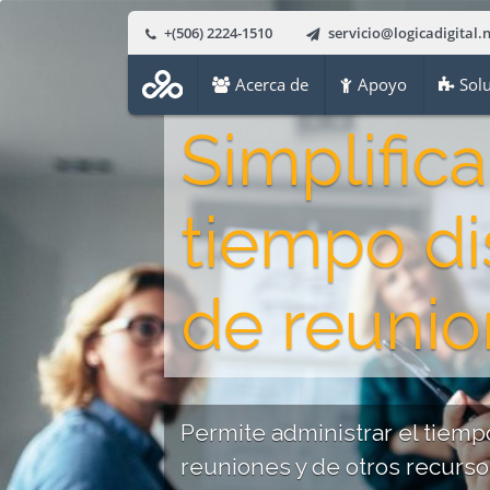
+(506) 2224-1510
servicio@logicadigital.
Acerca de
Apoyo
Solu
Simplifica
tiempo di
de reuni
Permite administrar el tiemp
reuniones y de otros recurso