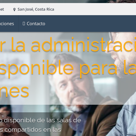
net
San José, Costa Rica
ciones
Contacto
r la administra
sponible para la
ones
o disponible de las salas de
s compartidos en las