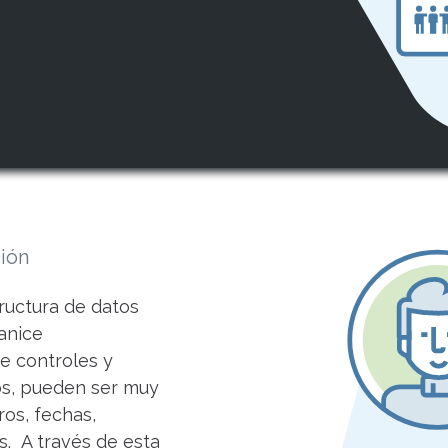
ción
ructura de datos
anice
e controles y
tos, pueden ser muy
ros, fechas,
s. A través de esta