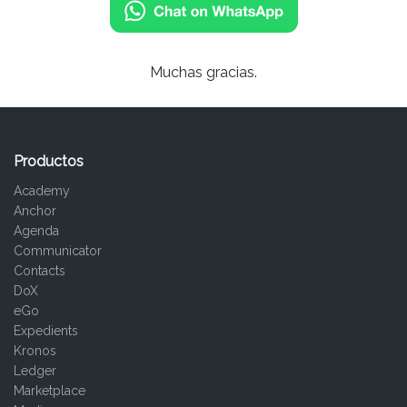
Muchas gracias.
Productos
Academy
Anchor
Agenda
Communicator
Contacts
DoX
eGo
Expedients
Kronos
Ledger
Marketplace